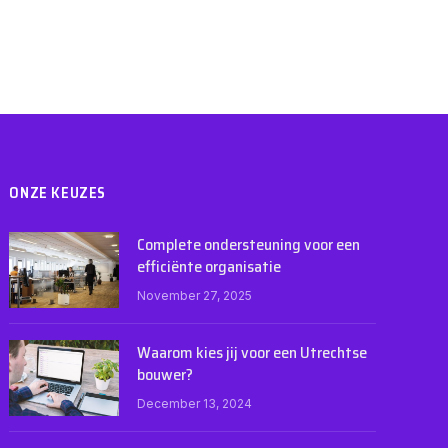
ONZE KEUZES
Complete ondersteuning voor een
efficiënte organisatie
November 27, 2025
Waarom kies jij voor een Utrechtse
bouwer?
December 13, 2024