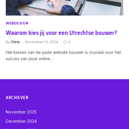
WEBDESIGN
Waarom kies jij voor een Utrechtse bouwer?
By
Chris
December 13, 2024
0
Het kiezen van de juiste website bouwer is cruciaal voor het
succes van jouw online…
ARCHIEVEN
November 2025
December 2024